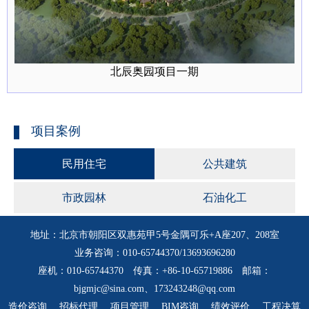
北辰奥园项目一期
项目案例
民用住宅
公共建筑
市政园林
石油化工
地址：北京市朝阳区双惠苑甲5号金隅可乐+A座207、208室
业务咨询：010-65744370/13693696280
座机：010-65744370 传真：+86-10-65719886 邮箱：
bjgmjc@sina.com、173243248@qq.com
造价咨询
招标代理
项目管理
BIM咨询
绩效评价
工程决算