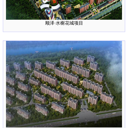
顺泽·水榭花城项目