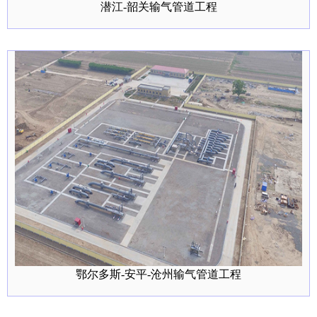
潜江-韶关输气管道工程
鄂尔多斯-安平-沧州输气管道工程