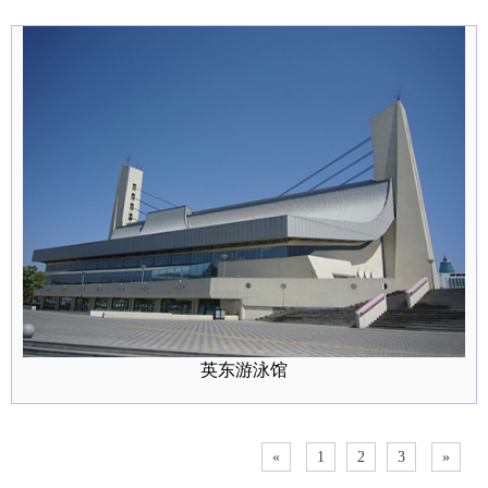
英东游泳馆
«
1
2
3
»