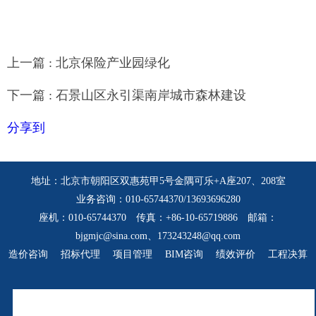
上一篇 : 北京保险产业园绿化
下一篇 : 石景山区永引渠南岸城市森林建设
分享到
地址：北京市朝阳区双惠苑甲5号金隅可乐+A座207、208室
业务咨询：010-65744370/13693696280
座机：010-65744370 传真：+86-10-65719886 邮箱：
bjgmjc@sina.com、173243248@qq.com
造价咨询
招标代理
项目管理
BIM咨询
绩效评价
工程决算